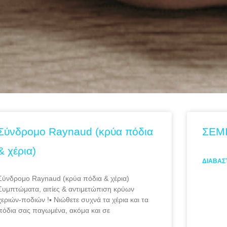
Σύνδρομο Raynaud (κρύα πόδια
ΣΕΜ
& χέρια)
ΔΙΑΒΆΣ
Σύνδρομο Raynaud (κρύα πόδια & χέρια)
Συμπτώματα, αιτίες & αντιμετώπιση κρύων
χεριών-ποδιών !▪︎ Νιώθετε συχνά τα χέρια και τα
πόδια σας παγωμένα, ακόμα και σε