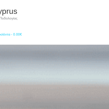
yprus
 Ποδολογίας
οϊόντα
0.00€