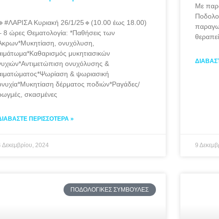
Με παρ
Ποδολογ
🔹️#ΛΑΡΙΣΑ Κυριακή 26/1/25🔹️(10.00 έως 18.00)
παραγω
– 8 ώρες Θεματολογία: *Παθήσεις των
θεραπε
Άκρων*Μυκητίαση, ονυχόλυση,
αιμάτωμα*Καθαρισμός μυκητιασικών
ΔΙΑΒΆΣ
νυχιών*Αντιμετώπιση ονυχόλυσης &
αιματώματος*Ψωρίαση & ψωριασική
ονυχία*Μυκητίαση δέρματος ποδιών*Ραγάδες/
ρωγμές, σκασμένες
ΔΙΑΒΆΣΤΕ ΠΕΡΙΣΣΌΤΕΡΑ »
4 Δεκεμβρίου, 2024
9 Δεκεμβ
ΠΟΔΟΛΟΓΙΚΈΣ ΣΥΜΒΟΥΛΈΣ