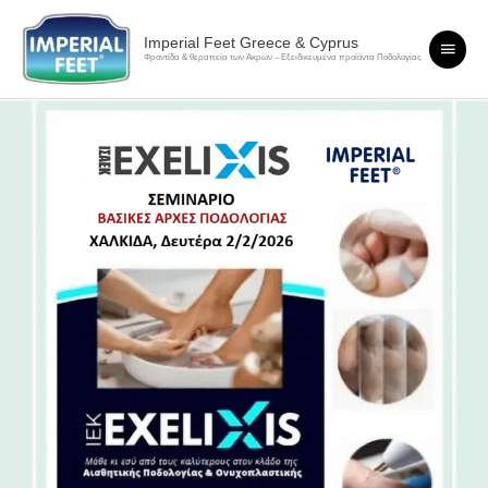
Μετάβαση
Κύριο
στο
Imperial Feet Greece & Cyprus
περιεχόμενο
Φροντίδα & θεραπεία των Άκρων – Εξειδικευμένα προϊόντα Ποδολογίας
Μενο