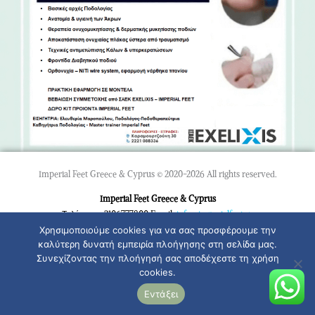
Imperial Feet Greece & Cyprus © 2020-2026 All rights reserved.
Imperial Feet Greece & Cyprus
Τηλέφωνο: 2106777800 Email:
info@imperialfeet.gr
Χρησιμοποιούμε cookies για να σας προσφέρουμε την
F
I
καλύτερη δυνατή εμπειρία πλοήγησης στη σελίδα μας.
a
n
Συνεχίζοντας την πλοήγησή σας αποδέχεστε τη χρήση
c
s
cookies.
e
t
b
a
Εντάξει
o
g