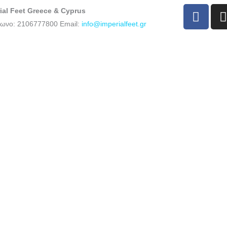
F
I
ial Feet Greece & Cyprus
a
ωνο: 2106777800 Email:
info@imperialfeet.gr
c
e
t
b
o
o
r
k