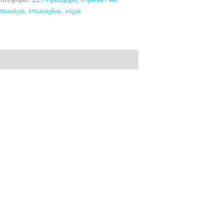
Κατηγορία:
ΣΕΤ-Προσφορές Imperial Feet
επωνύχια
,
επωνυχίων
,
νύχια