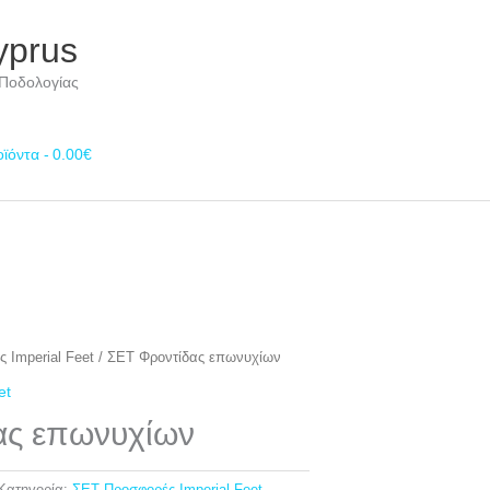
yprus
 Ποδολογίας
οϊόντα
0.00€
 Imperial Feet
/ ΣΕΤ Φροντίδας επωνυχίων
et
ας επωνυχίων