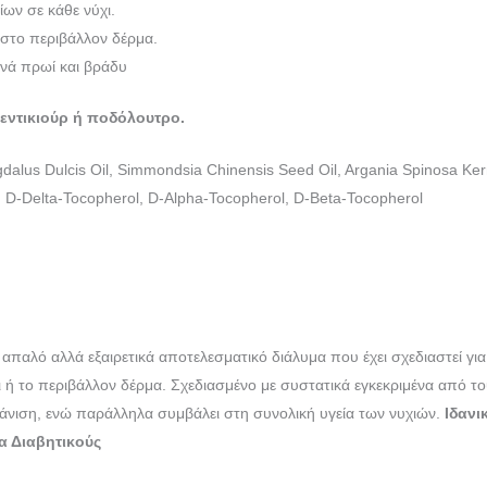
ων σε κάθε νύχι.
 στο περιβάλλον δέρμα.
ινά πρωί και βράδυ
πεντικιούρ ή ποδόλουτρο.
alus Dulcis Oil, Simmondsia Chinensis Seed Oil, Argania Spinosa Kernel
 D-Delta-Tocopherol, D-Alpha-Tocopherol, D-Beta-Tocopherol
α απαλό αλλά εξαιρετικά αποτελεσματικό διάλυμα που έχει σχεδιαστεί για
ι ή το περιβάλλον δέρμα. Σχεδιασμένο με συστατικά εγκεκριμένα από τ
φάνιση, ενώ παράλληλα συμβάλει στη συνολική υγεία των νυχιών.
Ιδανι
α Διαβητικούς