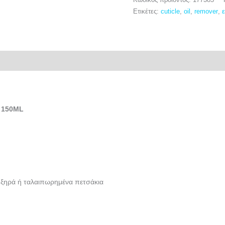
Κωδικός προϊόντος:
177385
Ετικέτες:
cuticle
,
oil
,
remover
,
 150ML
 ξηρά ή ταλαιπωρημένα πετσάκια