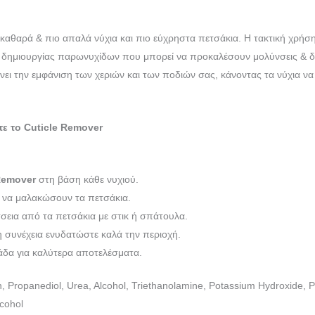
 καθαρά & πιο απαλά νύχια και πιο εύχρηστα πετσάκια. Η τακτική χρήσ
 δημιουργίας παρωνυχίδων που μπορεί να προκαλέσουν μολύνσεις & δε
ι την εμφάνιση των χεριών και των ποδιών σας, κάνοντας τα νύχια να 
ε το Cuticle Remover
Remover
στη βάση κάθε νυχιού.
α να μαλακώσουν τα πετσάκια.
σεια από τα πετσάκια με στικ ή σπάτουλα.
η συνέχεια ενυδατώστε καλά την περιοχή.
άδα για καλύτερα αποτελέσματα.
n, Propanediol, Urea, Alcohol, Triethanolamine, Potassium Hydroxide,
lcohol