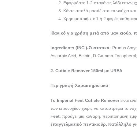
Εφαρμόστε 1-2 σταγόνες λάδι επωνυχί
Κάντε απαλό μασάζ στα επωνύχια και
Χρησιμοποιήστε 1 ή 2 φορές καθημερ
Ιδανικό για χρήση μετά από μανικιούρ, 
Ingredients (INCI)-
Συστατικά
:
Prunus Amygd
Ascorbic Acid, Ectoin, D-Gamma-Tocopherol,
2. Cuticle Remover 150ml
με
UREA
Περιγραφή-Χαρακτηριστικά
Το Imperial Feet Cuticle Remover
είναι έν
των επωνυχίων χωρίς να καταστρέφει το νύχ
Feet
, προάγει μια καθαρή, περιποιημένη εμ
επαγγελματικό πεντικιούρ.
Κατάλληλο γι