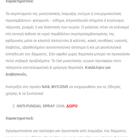
Χαρακτηριστικά:
Τα συμπτώματα της μυκητιασικής λοίμωξης ονύχων ή ονυχομυκητίαση
περιλαμβάνουν: φλεγμονή – οίδημα, κίτρινα/λευκά στίγματα ή κιτρίνισμα,
πάχυνση, ρωγμές ή και διάσπαση των νυχιών. Ο μύκητας τείνει να ευδοκιμεί
στη συνεχή έκθεση σε υγρό περιβάλλον συμπεριλαμβανομένης της
εφίδρωσης μέσα σε κλειστά παπούτσια & κάλτσες, κακές συνθήκες υγιεινής,
διαβήτης, εξασθενημένο ανοσοποιητικό σύστημα ή και μη φυσιολογικά
επίπεδα ph του δέρματος. Εάν αφεθεί χωρίς θεραπεία μπορεί να προκαλέσει
πολύ σοβαρά προβλήματα. Το Gel μυκητίασης νυχιών προσφέρει στον
πάσχοντα αποτελεσματική & γρήγορη θεραπεία.
Κατάλληλο για
Διαβητικούς.
Ανατρέξτε στο προϊόν
NAIL
MYCOSIS
να ενημερωθείτε για τις Οδηγίες
χρήσης & τα Συστατικά
ANTI-FUNGAL SPRAY
30ML
ΔΩΡΟ
Χαρακτηριστικά:
Χρησιμοποιείται για πρόληψη και προστασία από λοιμώξεις του δέρματος