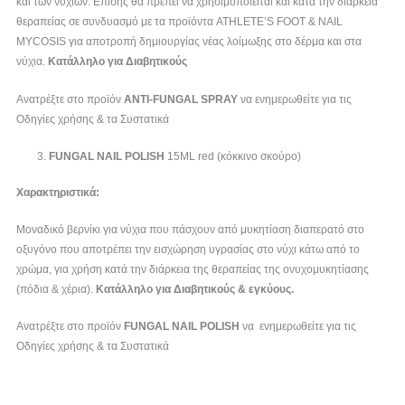
και των νυχιών. Επίσης θα πρέπει να χρησιμοποιείται και κατά την διάρκεια
θεραπείας σε συνδυασμό με τα προϊόντα ATHLETE’S FOOT & NAIL
MYCOSIS για αποτροπή δημιουργίας νέας λοίμωξης στο δέρμα και στα
νύχια.
Κατάλληλο για Διαβητικούς
Ανατρέξτε στο προϊόν
ANTI-FUNGAL
SPRAY
να ενημερωθείτε για τις
Οδηγίες χρήσης & τα Συστατικά
FUNGAL
NAIL POLISH
15ML red (κόκκινο σκούρο)
Χαρακτηριστικά:
Μοναδικό βερνίκι για νύχια που πάσχουν από μυκητίαση διαπερατό στο
οξυγόνο που αποτρέπει την εισχώρηση υγρασίας στο νύχι κάτω από το
χρώμα, για χρήση κατά την διάρκεια της θεραπείας της ονυχομυκητίασης
(πόδια & χέρια).
Κατάλληλο για Διαβητικούς & εγκύους.
Ανατρέξτε στο προϊόν
FUNGAL
NAIL POLISH
να
ενημερωθείτε για τις
Οδηγίες χρήσης & τα Συστατικά