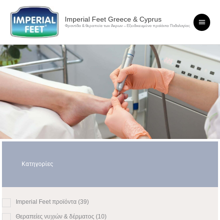
Μετάβαση
Κύριο
στο
Imperial Feet Greece & Cyprus
περιεχόμενο
Φροντίδα & θεραπεία των Άκρων – Εξειδικευμένα προϊόντα Ποδολογίας
Μενο
Κατηγορίες
Imperial Feet προϊόντα
(39)
Θεραπείες νυχιών & δέρματος
(10)