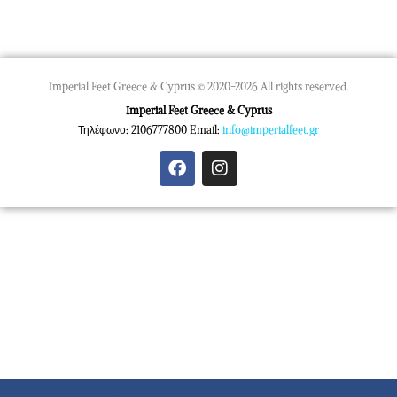
Imperial Feet Greece & Cyprus © 2020-2026 All rights reserved.
Imperial Feet Greece & Cyprus
Τηλέφωνο: 2106777800 Email:
info@imperialfeet.gr
F
I
a
n
c
s
e
t
b
a
o
g
o
r
k
a
m