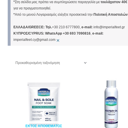
*
Στη σελίδα μας πρέπει να συμπληρώσετε παραγγελία με
τουλάχιστον 40€
για να πραγματοποιηθεί.
*
Από το μενού Λογαριασμός ελέγξτε προσεκτικά την
Πολιτική Αποστολών
ΕΛΛΑΔΑ/GREECE: Τηλ.
+30 210 6777800,
e-mail:
info@imperialfeet.gr
ΚΥΠΡΟΣ/CYPRUS:
WhatsApp +30 693 7090816
,
e-mail:
×
imperialfeet.cy@gmail.com
ΕΚΤΌΣ ΑΠΟΘΈΜΑΤΟΣ