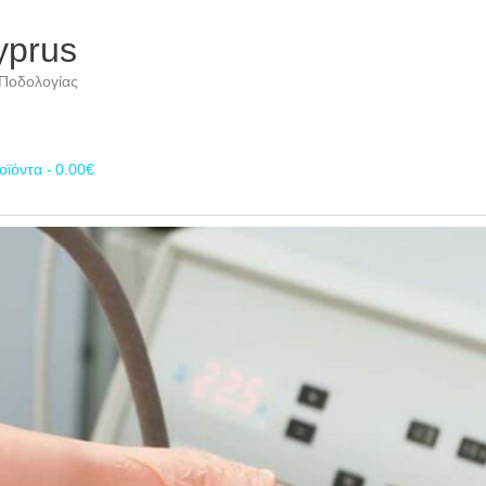
yprus
 Ποδολογίας
οϊόντα
0.00€