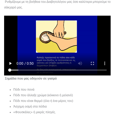
Ρυθμίζουμε με τη βοήθεια του Διαβητολόγου μας όσο καλύτερα μπορούμε το
σάκχαρό μας.
Σημάδια που μας οδηγούν σε γιατρό
Πόδι που πονά
Πόδι που άλλαξε χρώμα (κόκκινο ή μελανό)
Πόδι που είναι θερμό (όλο ή ένα μέρος του)
Άσχημη οσμή στα πόδια
«Φουσκάλες» ή μικρές πληγές.