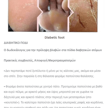
ΔΙΑΒΗΤΙΚΟ ΠΟΔΙ
Ο δωδεκάλογος για την πρόληψη βλαβών στα πόδια διαβητικών ατόμων
Πρακτικές συμβουλές, Αποφυγή Μικροτραυματισμών
• Δεν περπατάμε ποτέ ξυπόλυτοι ή μόνο με τις κάλτσες μας, ακόμα και μέσα
στο σπίτι. Στην παραλία ή στη θάλασσα φοράμε παπούτσια θαλάσσης.
• Φοράμε άνετα παπούτσια με χοντρό πάτο. Προτιμούμε παπούτσια με βαθύ
και ευρύ πέλμα, με αρκετό μήκος και ύψος μπροστά για να χωράνε τα
δάχτυλά μας και αρκετό πλάτος στην περιοχή των μεταταρσίων (στο
«κουτεπιέ»). Το καλύτερο παπούτσι έχει λείες εσωτερικές ραφές και κορδόνια,
που το κρατούν σταθερό στο πόδι μας (τα παπούτσια χωρίς κορδόνια είναι