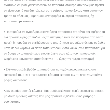
ακατάλληλα, γιατί για να κρατούν το παπούτσι σταθερό στο πόδι μας πρέπει
να είναι σφιχτά στα δάχτυλα και στην φτέρνα, περιορίζοντας κατά αυτόν τον
τρόπο το πόδι μας). Προτιμούμε να φοράμε αθλητικά παπούτσια, όχι
παπούτσια με τακούνια.
• Προτιμούμε να αγοράζουμε καινούργια παπούτσια στο τέλος της ημέρας και
όχι πρωινές ώρες (τα πόδια μας το απόγευμα είναι πιο πρησμένα από ότι το
πρωί). Μπορούμε να σχεδιάσουμε το αποτύπωμα του πέλματός μας σε όρθια
θέση σε ένα χαρτόνι και να το τοποθετήσουμε στα καινούργια παπούτσια, για
να δούμε αν το αποτύπωμα χωράει άνετα στον πάτο του παπουτσιού.
Φοράμε τα καινούργια παπούτσια για 1-2 ώρες την ημέρα στην αρχή.
• Ελέγχουμε κάθε βράδυ τα παπούτσια για τυχόν μικροαντικείμενα στο
εσωτερικό τους (π.χ. πετραδάκια, κέρματα, καρφιά, κ.λ.π.) ή για χαλασμένες
ραφές και πάτους.
• Δεν φοράμε σφιχτές κάλτσες. Προτιμούμε κάλτσες χωρίς εσωτερικές ραφές,
μάλλινες ή ειδικές κάλτσες που μας προτείνει εξειδικευμένος γιατρός ή
νοσηλεύτρια.