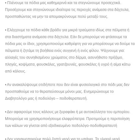
• Πλένουμε τα πόδια μας καθημερινά και τα στεγνώνουμε προσεχτικά.
Προσέχουμε και στεγνώνουμε ιδιαίτερα τις περιοχές ανάμεσα στα δάχτυλα,
προσπαθώντας να μην τα απομακρύνουμε πολύ μεταξύ τους.
• Ελέγχουμε τα πόδια κάθε βράδυ για μικρά τραύματα ιδίως στα πέλματα ή
στα διαστήματα ανάμεσα στα δάχτυλα. Εάν δε μπορούμε να φτάσουμε τα
πόδια μας οι ίδιοι, χρησιμοποιούμε καθρέφτη για να μπορέσουμε να δούμε τα
πέλματα ή ζητάμε τη βοήθεια ενός συγγενή ή ενός φίλου. Ψάχνουμε για:
αλλαγές του συνηθισμένου χρώματος στο δέρμα, ασυνήθιστο πρήξιμο,
πληγές, κοψίματα, φουσκάλες, γρατζουνιές, φουσκάλες ή υγρό ή αίμα κάτω
από κάλους.
• Αν ανακαλύψουμε οτιδήποτε που δεν είναι φυσιολογικό στο πόδι μας δεν
προσπαθούμε να το θεραπεύσουμε μόνοι μας. Ενημερώνουμε το
Διαβητολόγο μας ή ποδολόγο – ποδοθεραπευτή.
• Δεν αφαιρούμε τους κάλους με ξυραφάκι ή με αυτοκόλλητα του εμπορίου.
Μπορούμε να χρησιμοποιήσουμε ελαφρόπετρα. Προτιμούμε η περιποίηση
των κάλων να γίνεται από εξειδικευμένο ποδολόγο-ποδοθεραπευτή
• Δεν χρησιμοποιούμε πολύ ζεστό νερό για το μπάνιο. Το χλιαρό νερό,