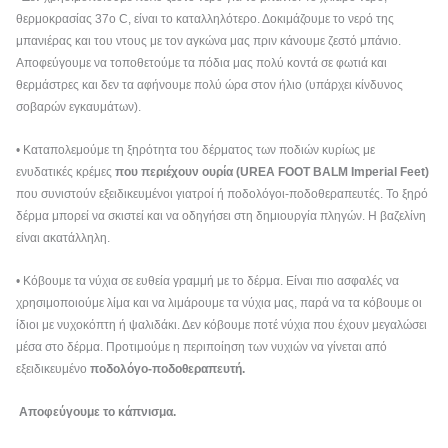
θερμοκρασίας 37ο C, είναι το καταλληλότερο. Δοκιμάζουμε το νερό της
μπανιέρας και του ντους με τον αγκώνα μας πριν κάνουμε ζεστό μπάνιο.
Αποφεύγουμε να τοποθετούμε τα πόδια μας πολύ κοντά σε φωτιά και
θερμάστρες και δεν τα αφήνουμε πολύ ώρα στον ήλιο (υπάρχει κίνδυνος
σοβαρών εγκαυμάτων).
• Καταπολεμούμε τη ξηρότητα του δέρματος των ποδιών κυρίως με
ενυδατικές κρέμες
που περιέχουν ουρία
(UREA FOOT BALM Imperial Feet)
που συνιστούν εξειδικευμένοι γιατροί ή ποδολόγοι-ποδοθεραπευτές. Το ξηρό
δέρμα μπορεί να σκιστεί και να οδηγήσει στη δημιουργία πληγών. Η βαζελίνη
είναι ακατάλληλη.
• Κόβουμε τα νύχια σε ευθεία γραμμή με το δέρμα. Είναι πιο ασφαλές να
χρησιμοποιούμε λίμα και να λιμάρουμε τα νύχια μας, παρά να τα κόβουμε οι
ίδιοι με νυχοκόπτη ή ψαλιδάκι. Δεν κόβουμε ποτέ νύχια που έχουν μεγαλώσει
μέσα στο δέρμα. Προτιμούμε η περιποίηση των νυχιών να γίνεται από
εξειδικευμένο
ποδολόγο-ποδοθεραπευτή.
Αποφεύγουμε το κάπνισμα.